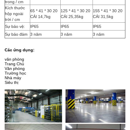
trong / cm
Kích thước
65 * 41 * 30 20
125 * 41 * 30 20
155 * 41 * 30 20
hộp ngoài
CÁI 14,7kg
CÁI 25,35kg
CÁI 31,5kg
trời / cm
Sự bảo vệ:
IP65
IP65
IP65
Sự bảo đảm
3 năm
3 năm
3 năm
Các ứng dụng:
văn phòng
Trang Chủ
Văn phòng
Trường học
Nhà máy
Siêu thị