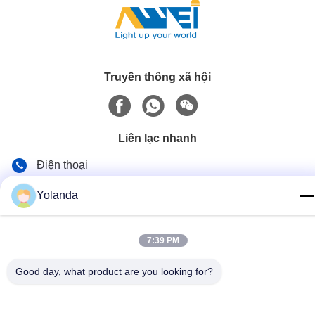
Truyền thông xã hội
Liên lạc nhanh
Điện thoại
86-0519-8962-6616
Yolanda
E-mail
yolanda@aweilighting.com
7:39 PM
Địa chỉ
Good day, what product are you looking for?
Thị trấn Hutang, huyện Wujin, thành phố Thường Châu,
tỉnh Giang Tô, Trung Quốc, 213101