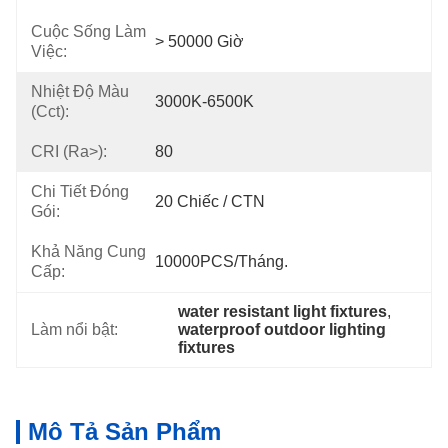
Cuộc Sống Làm
> 50000 Giờ
Việc:
Nhiệt Độ Màu
3000K-6500K
(cct):
CRI (Ra>):
80
Chi Tiết Đóng
20 Chiếc / CTN
Gói:
Khả Năng Cung
10000PCS/tháng.
Cấp:
water resistant light fixtures
, 
Làm nổi bật:
waterproof outdoor lighting 
fixtures
Mô Tả Sản Phẩm