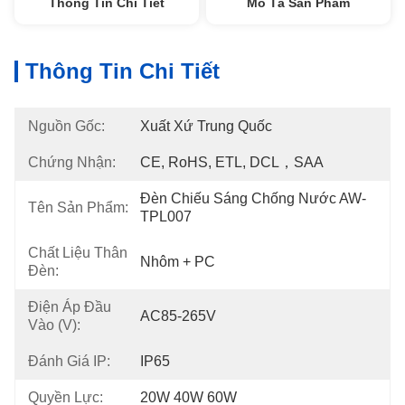
Thông Tin Chi Tiết
Mô Tả Sản Phẩm
Thông Tin Chi Tiết
Nguồn Gốc:
Xuất Xứ Trung Quốc
Chứng Nhận:
CE, RoHS, ETL, DCL，SAA
Đèn Chiếu Sáng Chống Nước AW-
Tên Sản Phẩm:
TPL007
Chất Liệu Thân
Nhôm + PC
Đèn:
Điện Áp Đầu
AC85-265V
Vào (V):
Đánh Giá IP:
IP65
Quyền Lực:
20W 40W 60W