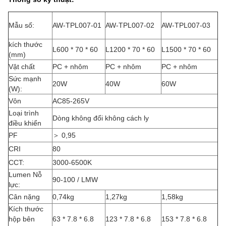
Mẫu số:
AW-TPL007-01
AW-TPL007-02
AW-TPL007-03
kích thước
L600 * 70 * 60
L1200 * 70 * 60
L1500 * 70 * 60
(mm)
Vật chất
PC + nhôm
PC + nhôm
PC + nhôm
Sức mạnh
20W
40W
60W
(W):
Vôn
AC85-265V
Loại trình
Dòng không đổi không cách ly
điều khiển
PF
＞ 0,95
CRI
80
CCT:
3000-6500K
Lumen Nỗ
90-100 / LMW
lực:
Cân nặng
0,74kg
1,27kg
1,58kg
Kích thước
hộp bên
63 * 7.8 * 6.8
123 * 7.8 * 6.8
153 * 7.8 * 6.8