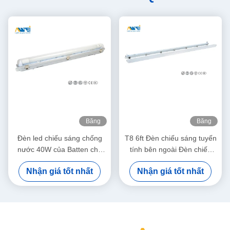
Băng
Băng
hình
hình
Đèn led chiếu sáng chống
T8 6ft Đèn chiếu sáng tuyến
nước 40W của Batten cho
tính bên ngoài Đèn chiếu
các cửa hàng / phòng triển
sáng LED Vapor Proof Light
Nhận giá tốt nhất
Nhận giá tốt nhất
lãm
Fixture