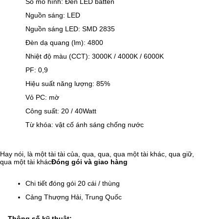
Số mô hình: Đèn LED batten
Nguồn sáng: LED
Nguồn sáng LED: SMD 2835
Đèn dạ quang (lm): 4800
Nhiệt độ màu (CCT): 3000K / 4000K / 6000K
PF: 0,9
Hiệu suất năng lượng: 85%
Vỏ PC: mờ
Công suất: 20 / 40Watt
Từ khóa: vật cố ánh sáng chống nước
Hay nói, là một tài tài của, qua, qua, qua một tài khác, qua giữ,
qua một tài khác
Đóng gói và giao hàng
Chi tiết đóng gói 20 cái / thùng
Cảng Thượng Hải, Trung Quốc
Thông số kỹ thuật: