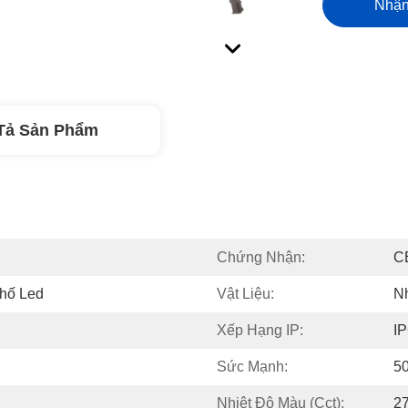
Nhận
Tả Sản Phẩm
Chứng Nhận:
C
hố Led
Vật Liệu:
N
Xếp Hạng IP:
I
Sức Mạnh:
5
Nhiệt Độ Màu (cct):
2