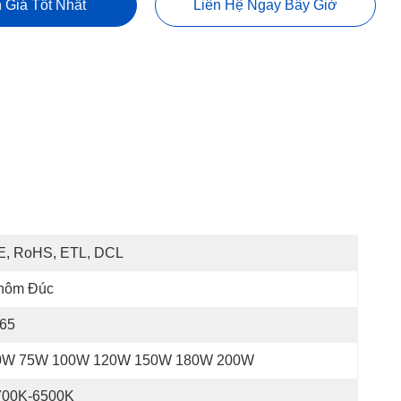
 Giá Tốt Nhất
Liên Hệ Ngay Bây Giờ
E, RoHS, ETL, DCL
hôm Đúc
P65
0W 75W 100W 120W 150W 180W 200W
700K-6500K