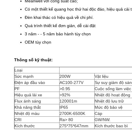
Meanwell với công suất cao;
Có một thiết kế quang học thứ hai độc đáo, hiệu quả cải 
Đèn khai thác có hiệu quả về chi phí.
Quá trình thiết kế đơn giản, dễ cài đặt
3 năm - - 5 năm bảo hành tùy chọn
OEM tùy chọn
Thông số kỹ thuật:
Loại
Sức mạnh
200W
Vật liệu
Điện áp đầu vào
AC100-277V
Sự suy giảm độ sá
PF
>0.95
Cuộc sống làm việc
Hiệu quả lái xe
>92%
Nhiệt độ hoạt động
Flux ánh sáng
120001m
Nhiệt độ lưu trữ
Khả năng thắt
IP65
Mức độ bảo vệ
Nhiệt độ màu
2700K-6500K
Cáp
CRI
Ra> 80
GW/NW.
Kích thước
275*75*647mm
Kích thước bao bì