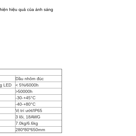
thiện hiệu quả của ánh sáng
Dầu nhôm đúc
ng LED
< 5%/6000h
>50000h
-30-+45°C
-40-+80°C
Vị trí ướt/IP65
3 lõi, 18AWG
7.0kg/6.6kg
280*80*650mm