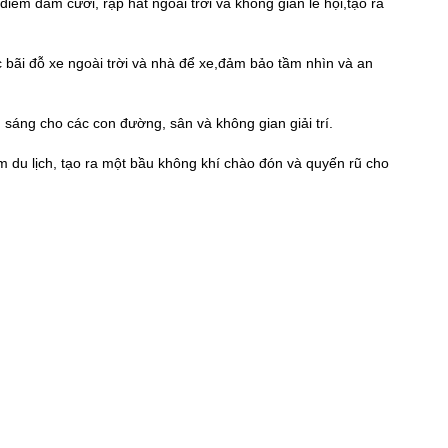
iểm đám cưới, rạp hát ngoài trời và không gian lễ hội,tạo ra
bãi đỗ xe ngoài trời và nhà để xe,đảm bảo tầm nhìn và an
 sáng cho các con đường, sân và không gian giải trí.
m du lịch, tạo ra một bầu không khí chào đón và quyến rũ cho