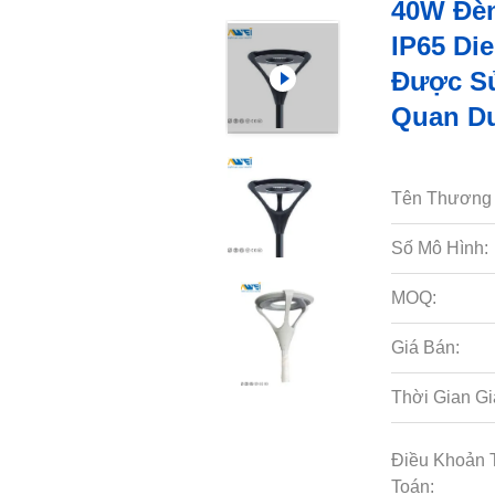
40W Đè
IP65 Di
Được S
Quan Du
Tên Thương 
Số Mô Hình:
MOQ:
Giá Bán:
Thời Gian Gi
Điều Khoản 
Toán: