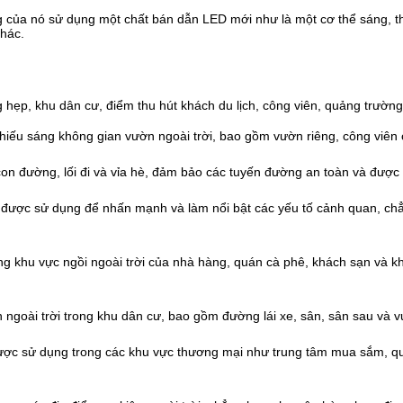
áng của nó sử dụng một chất bán dẫn LED mới như là một cơ thể sáng,
khác.
 hẹp, khu dân cư, điểm thu hút khách du lịch, công viên, quảng trườn
u sáng không gian vườn ngoài trời, bao gồm vườn riêng, công viên cô
on đường, lối đi và vỉa hè, đảm bảo các tuyến đường an toàn và được 
được sử dụng để nhấn mạnh và làm nổi bật các yếu tố cảnh quan, chẳn
ong khu vực ngồi ngoài trời của nhà hàng, quán cà phê, khách sạn và
ngoài trời trong khu dân cư, bao gồm đường lái xe, sân, sân sau và 
ợc sử dụng trong các khu vực thương mại như trung tâm mua sắm, qu