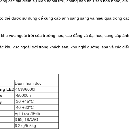
ng các địa điểm sự kiện ngoài trời, chẳng hạn như sân hòa nhạc, địa đ
ó thể được sử dụng để cung cấp ánh sáng sáng và hiệu quả trong các 
khu vực ngoài trời của trường học, cao đẳng và đại học, cung cấp ánh
c khu vực ngoài trời trong khách sạn, khu nghỉ dưỡng, spa và các điể
Dầu nhôm đúc
áng LED
< 5%/6000h
ệc
>50000h
g
-30-+45°C
-40-+80°C
Vị trí ướt/IP65
3 lõi, 18AWG
6.2kg/5.5kg