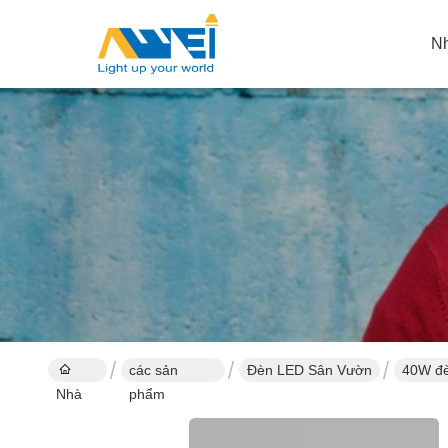
N
các sản
Đèn LED Sân Vườn
40W đè
Nhà
phẩm
cộng