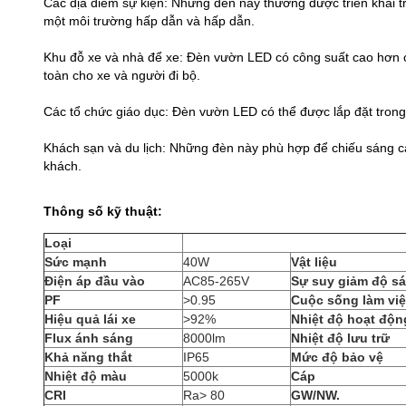
Các địa điểm sự kiện: Những đèn này thường được triển khai tro
một môi trường hấp dẫn và hấp dẫn.
Khu đỗ xe và nhà để xe: Đèn vườn LED có công suất cao hơn c
toàn cho xe và người đi bộ.
Các tổ chức giáo dục: Đèn vườn LED có thể được lắp đặt trong 
Khách sạn và du lịch: Những đèn này phù hợp để chiếu sáng cá
khách.
Thông số kỹ thuật:
Loại
Sức mạnh
40W
Vật liệu
Điện áp đầu vào
AC85-265V
Sự suy giảm độ s
PF
>0.95
Cuộc sống làm vi
Hiệu quả lái xe
>92%
Nhiệt độ hoạt độn
Flux ánh sáng
8000lm
Nhiệt độ lưu trữ
Khả năng thắt
IP65
Mức độ bảo vệ
Nhiệt độ màu
5000k
Cáp
CRI
Ra> 80
GW/NW.