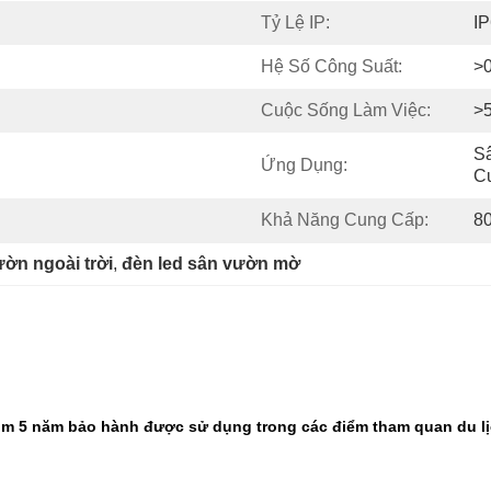
Tỷ Lệ IP:
I
Hệ Số Công Suất:
>0
Cuộc Sống Làm Việc:
>
Sâ
Ứng Dụng:
C
Khả Năng Cung Cấp:
80
ườn ngoài trời
, 
đèn led sân vườn mờ
ôm 5 năm bảo hành được sử dụng trong các điểm tham quan du lị