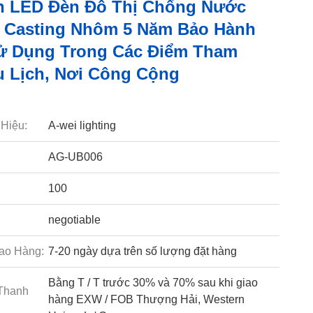
n LED Đèn Đô Thị Chống Nước
e Casting Nhôm 5 Năm Bảo Hành
ử Dụng Trong Các Điểm Tham
 Lịch, Nơi Công Cộng
Hiệu:
A-wei lighting
AG-UB006
100
negotiable
ao Hàng:
7-20 ngày dựa trên số lượng đặt hàng
Bằng T / T trước 30% và 70% sau khi giao
Thanh
hàng EXW / FOB Thượng Hải, Western