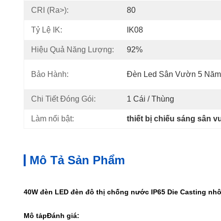
CRI (Ra>):
80
Tỷ Lệ IK:
IK08
Hiệu Quả Năng Lượng:
92%
Bảo Hành:
Đèn Led Sân Vườn 5 Năm
Chi Tiết Đóng Gói:
1 Cái / Thùng
Làm nổi bật:
thiết bị chiếu sáng sân v
Mô Tả Sản Phẩm
40W đèn LED đèn đô thị chống nước IP65 Die Casting nh
Mô tả
p
Đánh giá: