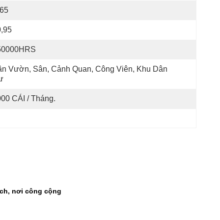
P65
,95
50000HRS
n Vườn, Sân, Cảnh Quan, Công Viên, Khu Dân 
ư
00 CÁI / Tháng.
ch, nơi công cộng