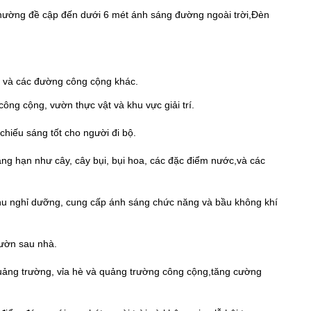
 thường đề cập đến dưới 6 mét ánh sáng đường ngoài trời,Đèn
g và các đường công cộng khác.
ng cộng, vườn thực vật và khu vực giải trí.
chiếu sáng tốt cho người đi bộ.
g hạn như cây, cây bụi, bụi hoa, các đặc điểm nước,và các
 khu nghỉ dưỡng, cung cấp ánh sáng chức năng và bầu không khí
vườn sau nhà.
ảng trường, vỉa hè và quảng trường công cộng,tăng cường