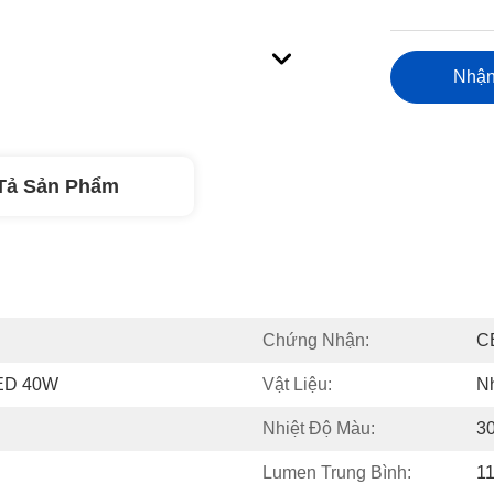
Nhận
Tả Sản Phẩm
Chứng Nhận:
C
LED 40W
Vật Liệu:
N
Nhiệt Độ Màu:
3
Lumen Trung Bình:
1