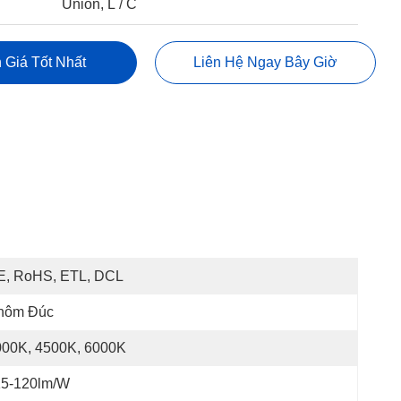
Union, L / C
 Giá Tốt Nhất
Liên Hệ Ngay Bây Giờ
E, RoHS, ETL, DCL
hôm Đúc
000K, 4500K, 6000K
15-120lm/W