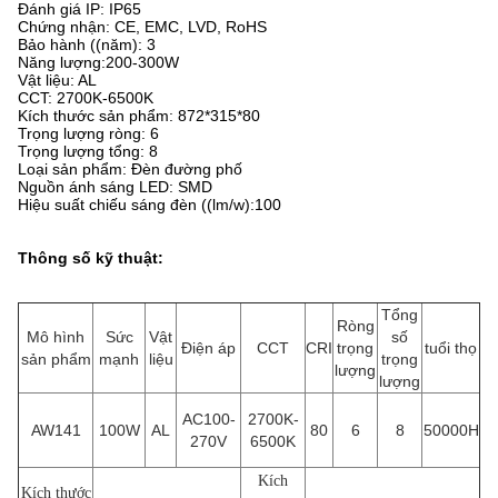
Đánh giá IP: IP65
Chứng nhận: CE, EMC, LVD, RoHS
Bảo hành ((năm): 3
Năng lượng:200-300W
Vật liệu: AL
CCT: 2700K-6500K
Kích thước sản phẩm: 872*315*80
Trọng lượng ròng: 6
Trọng lượng tổng: 8
Loại sản phẩm: Đèn đường phố
Nguồn ánh sáng LED: SMD
Hiệu suất chiếu sáng đèn ((lm/w):100
Thông số kỹ thuật:
Tổng
Ròng
Mô hình
Sức
Vật
số
Điện áp
CCT
CRI
trọng
tuổi thọ
sản phẩm
mạnh
liệu
trọng
lượng
lượng
AC100-
2700K-
AW141
100W
AL
80
6
8
50000H
270V
6500K
Kích
Kích thước