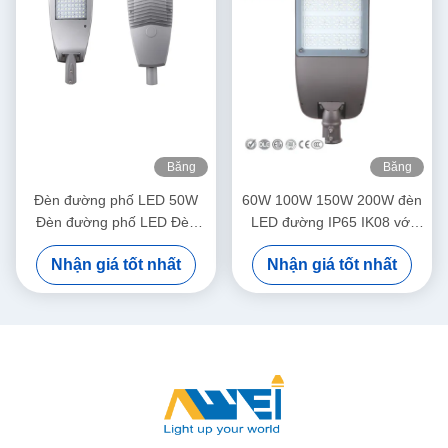
Băng
Băng
hình
hình
Đèn đường phố LED 50W
60W 100W 150W 200W đèn
Đèn đường phố LED Đèn
LED đường IP65 IK08 với
đường phố 100W -300W
đèn đậu xe LED CE
Nhận giá tốt nhất
Nhận giá tốt nhất
Đèn đường phố LED được
phê duyệt RoHS Được sử
dụng trong các khu vực
thương mại