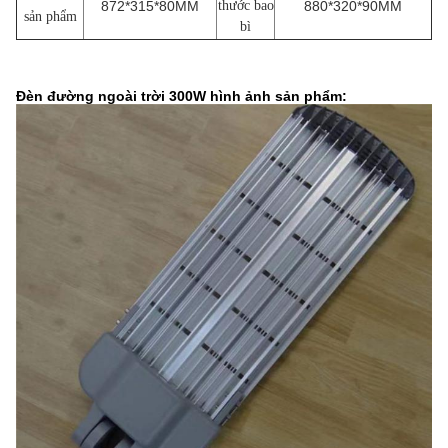
872*315*80MM
thước bao
880*320*90MM
sản phẩm
bì
Đèn đường ngoài trời 300W hình ảnh sản phẩm: