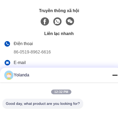
Truyền thông xã hội
Liên lạc nhanh
Điện thoại
86-0519-8962-6616
E-mail
yolanda@aweilighting.com
Yolanda
Địa chỉ
Thị trấn Hutang, huyện Wujin, thành phố Thường Châu,
tỉnh Giang Tô, Trung Quốc, 213101
12:32 PM
Good day, what product are you looking for?
Chính sách bảo mật
|
Sơ đồ trang web
Trung Quốc Chất lượng tốt Đèn LED ngoài trời sáng Nhà cung