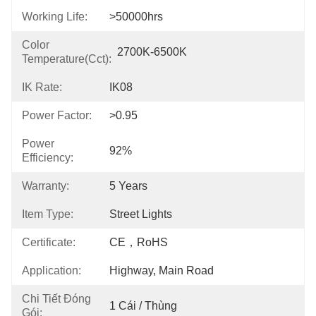
Working Life:
>50000hrs
Color
2700K-6500K
Temperature(cct):
IK Rate:
IK08
Power Factor:
>0.95
Power
92%
Efficiency:
Warranty:
5 Years
Item Type:
Street Lights
Certificate:
CE，RoHS
Application:
Highway, Main Road
Chi Tiết Đóng
1 Cái / Thùng
Gói: