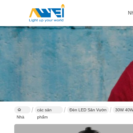
N
các sản
Đèn LED Sân Vườn
30W 40W 
Nhà
phẩm
phố đô th