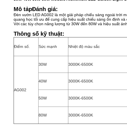
Mô tả
p
Đánh giá:
Đèn vườn LED AG002 là một giải pháp chiếu sáng ngoài trời mô
quang học tối ưu để cung cấp hiệu suất chiếu sáng ổn định và
Với các tùy chọn năng lượng từ 30W đến 80W và hiệu suất ánh 
Thông số kỹ thuật:
Điểm số.
Sức mạnh
Nhiệt độ màu sắc
30W
3000K-6500K
40W
3000K-6500K
AG002
50W
3000K-6500K
80W
3000K-6500K