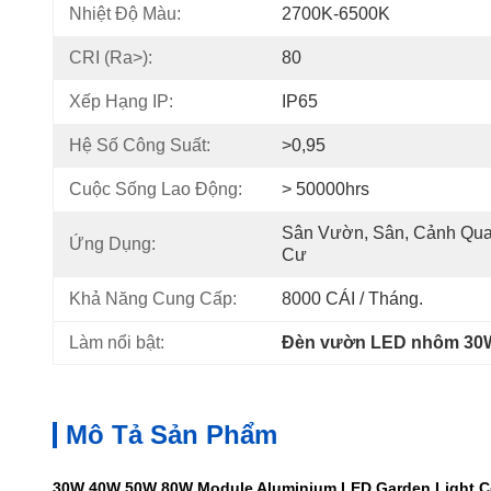
Nhiệt Độ Màu:
2700K-6500K
CRI (Ra>):
80
Xếp Hạng IP:
IP65
Hệ Số Công Suất:
>0,95
Cuộc Sống Lao Động:
> 50000hrs
Sân Vườn, Sân, Cảnh Quan
Ứng Dụng:
Cư
Khả Năng Cung Cấp:
8000 CÁI / Tháng.
Làm nổi bật:
Đèn vườn LED nhôm 30
Mô Tả Sản Phẩm
30W 40W 50W 80W Module Aluminium LED Garden Light Co