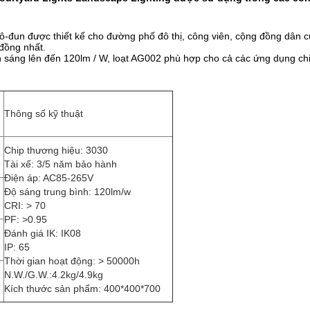
-đun được thiết kế cho đường phố đô thị, công viên, cộng đồng dân c
 đồng nhất.
sáng lên đến 120lm / W, loạt AG002 phù hợp cho cả các ứng dụng chiếu
Thông số kỹ thuật
Chip thương hiệu: 3030
Tài xế: 3/5 năm bảo hành
Điện áp: AC85-265V
Độ sáng trung bình: 120lm/w
CRI: > 70
PF: >0.95
Đánh giá IK: IK08
IP: 65
Thời gian hoạt động: > 50000h
N.W./G.W.:4.2kg/4.9kg
Kích thước sản phẩm: 400*400*700