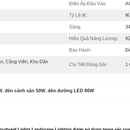
Điện Áp Đầu Vào:
A
Tỷ Lệ IK:
I
Sáng:
3
Hiệu Quả Năng Lượng:
9
Bảo Hành:
Đ
, Công Viên, Khu Dân 
Chi Tiết Đóng Gói:
1 
W
, 
đèn cảnh sân 50W
, 
đèn đường LED 80W
urtyard Lights Landscape Lighting được sử dụng trong các con