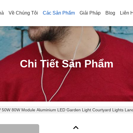
hà
Về Chúng Tôi
Các Sản Phẩm
Giải Pháp
Blog
Liên 
Chi Tiết Sản Phẩm
50W 80W Module Aluminium LED Garden Light Courtyard Lights Land
ị chính