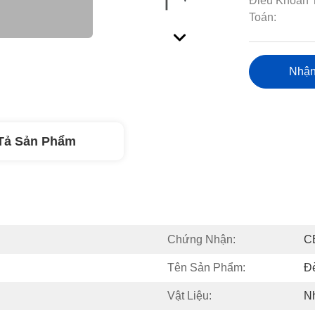
Điều Khoản 
Toán:
Nhận
Tả Sản Phẩm
Chứng Nhận:
C
Tên Sản Phẩm:
Đ
Vật Liệu:
N