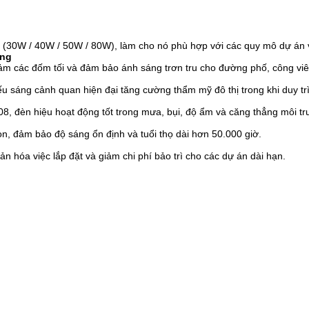
(30W / 40W / 50W / 80W), làm cho nó phù hợp với các quy mô dự án 
ộng
iảm các đốm tối và đảm bảo ánh sáng trơn tru cho đường phố, công viê
u sáng cảnh quan hiện đại tăng cường thẩm mỹ đô thị trong khi duy tr
 đèn hiệu hoạt động tốt trong mưa, bụi, độ ẩm và căng thẳng môi trư
n, đảm bảo độ sáng ổn định và tuổi thọ dài hơn 50.000 giờ.
ản hóa việc lắp đặt và giảm chi phí bảo trì cho các dự án dài hạn.