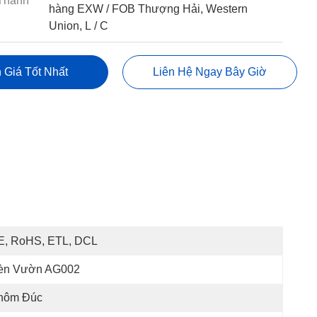
Thanh
hàng EXW / FOB Thượng Hải, Western
Union, L / C
 Giá Tốt Nhất
Liên Hệ Ngay Bây Giờ
E, RoHS, ETL, DCL
èn Vườn AG002
hôm Đúc