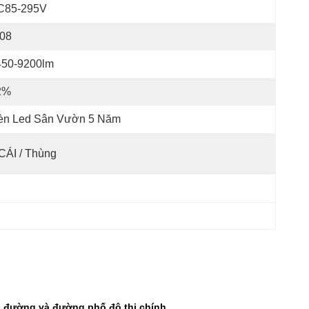
C85-295V
K08
450-9200lm
2%
èn Led Sân Vườn 5 Năm
CÁI / Thùng
 đường và đường phố đô thị chính