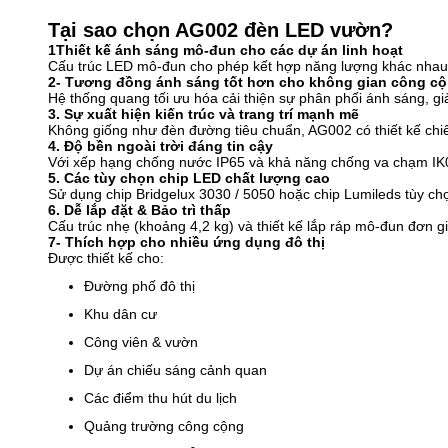
Tại sao chọn AG002 đèn LED vườn?
1Thiết kế ánh sáng mô-đun cho các dự án linh hoạt
Cấu trúc LED mô-đun cho phép kết hợp năng lượng khác nhau 
2- Tương đồng ánh sáng tốt hơn cho không gian công c
Hệ thống quang tối ưu hóa cải thiện sự phân phối ánh sáng, g
3. Sự xuất hiện kiến trúc và trang trí mạnh mẽ
Không giống như đèn đường tiêu chuẩn, AG002 có thiết kế chiế
4. Độ bền ngoài trời đáng tin cậy
Với xếp hạng chống nước IP65 và khả năng chống va chạm IK08,
5. Các tùy chọn chip LED chất lượng cao
Sử dụng chip Bridgelux 3030 / 5050 hoặc chip Lumileds tùy chọ
6. Dễ lắp đặt & Bảo trì thấp
Cấu trúc nhẹ (khoảng 4,2 kg) và thiết kế lắp ráp mô-đun đơn gi
7- Thích hợp cho nhiều ứng dụng đô thị
Được thiết kế cho:
Đường phố đô thị
Khu dân cư
Công viên & vườn
Dự án chiếu sáng cảnh quan
Các điểm thu hút du lịch
Quảng trường công cộng