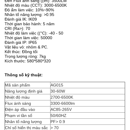
Đèn Flux ánh sáng ((lm): 3500LM
Nhiệt độ màu (CCT): 3000-6500K
Độ ẩm làm việc: 10%~90%
Nhân tố năng lượng: >0.95
Đánh giá IK: IK09
Thời gian bảo hành: 5 năm
CRI (Ra>): 70
Nhiệt độ làm việc ((°C): -40 - 50
Thời gian làm việc: 50000
Đánh giá IP: IP65
Vật liệu vỏ: nhôm & PC.
Kết thúc: Đồng tối
Trọng lượng ròng: 7kg
Kích thước: 580*580*320
Thông số kỹ thuật:
Mã sản phẩm
AG015
Năng lượng định giá
30-60W
Nhiệt độ màu
2700-6500K
Flux ánh sáng
3300-6600lm
Điện áp đầu vào
AC85-265V
Phạm vi tần số
50/60HZ
Nhân tố năng lượng
PF> 0.9
Chỉ số hiển thị màu sắc
> 70