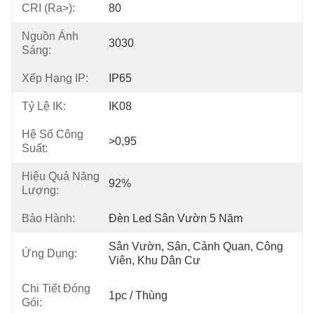
CRI (Ra>):
80
Nguồn Ánh
3030
Sáng:
Xếp Hạng IP:
IP65
Tỷ Lệ IK:
IK08
Hệ Số Công
>0,95
Suất:
Hiệu Quả Năng
92%
Lượng:
Bảo Hành:
Đèn Led Sân Vườn 5 Năm
Sân Vườn, Sân, Cảnh Quan, Công 
Ứng Dụng:
Viên, Khu Dân Cư
Chi Tiết Đóng
1pc / Thùng
Gói: