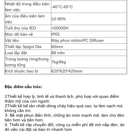
Nhiệt độ trong điều kiện
-40°C-60°C
làm việc
ẩm của điều kiện làm
10-90%
việc
Tuổi thọ của IED
>50000H
Mức độ bảo vệ
IP65
Vật liệu
Máy phun nhôm/PC Diffuser
Thiết lập Spigot Dia
60mm
Loại lắp đặt
Bề trên
Trọng lượng ròng/trọng
7kg/8kg
lượng tổng
Kích thước bao bì
620*620*420mm
Đặc điểm cấu trúc
:
1Thiết kế hợp lý, tinh tế và thanh lịch, phù hợp với quan điểm
thẩm mỹ của con người.
2Thiết kế bể tản nhiệt dòng chảy hiệu quả cao, tự làm sạch mà
không cần tro.
3- Bề mặt phun điện tĩnh, chống ăn mòn mạnh mẽ, làm cho đèn
bền hơn và bền hơn.
4. Thiết kế clip chuyển đổi, công cụ miễn phí để mở nắp đèn, do
đó việc cài đặt và bảo trì nhanh hơn.