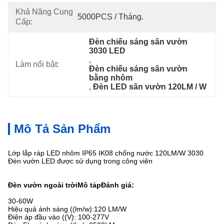
Khả Năng Cung
5000PCS / Tháng.
Cấp:
Đèn chiếu sáng sân vườn 
3030 LED
, 
Làm nổi bật:
Đèn chiếu sáng sân vườn 
bằng nhôm
, 
Đèn LED sân vườn 120LM / W
Mô Tả Sản Phẩm
Lớp lắp ráp LED nhôm IP65 IK08 chống nước 120LM/W 3030
Đèn vườn LED được sử dụng trong công viên
Đèn vườn ngoài trời
Mô tả
p
Đánh giá:
30-60W
Hiệu quả ánh sáng ((lm/w):120 LM/W
Điện áp đầu vào ((V): 100-277V