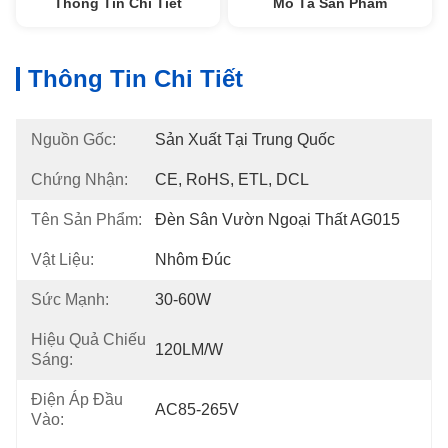
Thông Tin Chi Tiết
Mô Tả Sản Phẩm
Thông Tin Chi Tiết
Nguồn Gốc:
Sản Xuất Tại Trung Quốc
Chứng Nhận:
CE, RoHS, ETL, DCL
Tên Sản Phẩm:
Đèn Sân Vườn Ngoại Thất AG015
Vật Liệu:
Nhôm Đúc
Sức Mạnh:
30-60W
Hiệu Quả Chiếu
120LM/W
Sáng:
Điện Áp Đầu
AC85-265V
Vào: