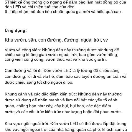
5Thiết kế ống thông gió ngang để đảm bảo làm mát đồng bộ của
đèn LED và cải thiện tuổi thọ của đèn.
6- Tiếp nhận mô-đun tiêu chuẩn quốc gia mới và hiệu quả cao.
Ứng dụng:
Khu vườn, sân, con đường, đường, ngoài trời, vv
Vườn và công viên: Những đèn này thường được sử dụng để
chiếu sáng không gian vườn ngoài trời, bao gồm vườn riêng,
công viên công cộng, vườn thực vật và khu vực giải trí.
Con đường và lối đi: Đèn vườn LED là lý tưởng để chiếu sáng
con đường, lối đi và vỉa hè, đảm bảo các tuyến đường an toàn và
được chiếu sáng tốt cho người đi bộ.
Khung cảnh và các đặc điểm kiến trúc: Những đèn này thường
được sử dụng để nhấn mạnh và làm nổi bật các yếu tố cảnh
quan, chẳng hạn như cây, cây bụi, bụi hoa, các đặc điểm
nước,và các cấu trúc kiến trúc như tượng hoặc đài phun nước.
Khu vực ngồi ngoài trời: Đèn vườn LED có thể được lắp đặt trong
khu vực ngồi ngoài trời của nhà hàng, quán cà phê, khách sạn và